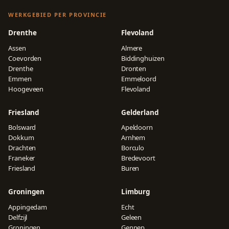
WERKGEBIED PER PROVINCIE
Drenthe
Flevoland
Assen
Almere
Coevorden
Biddinghuizen
Drenthe
Dronten
Emmen
Emmeloord
Hoogeveen
Flevoland
Friesland
Gelderland
Bolsward
Apeldoorn
Dokkum
Arnhem
Drachten
Borculo
Franeker
Bredevoort
Friesland
Buren
Groningen
Limburg
Appingedam
Echt
Delfzijl
Geleen
Groningen
Gennep