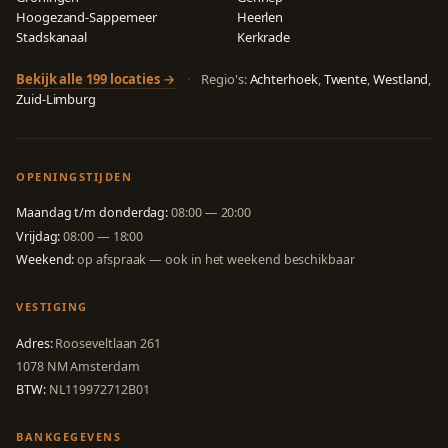
Hoogezand-Sappemeer
Heerlen
Stadskanaal
Kerkrade
Bekijk alle 199 locaties →
·
Regio's:
Achterhoek
,
Twente
,
Westland
,
Zuid-Limburg
OPENINGSTIJDEN
Maandag t/m donderdag:
08:00 — 20:00
Vrijdag:
08:00 — 18:00
Weekend:
op afspraak — ook in het weekend beschikbaar
VESTIGING
Adres:
Rooseveltlaan 261
1078 NM Amsterdam
BTW:
NL119972712B01
BANKGEGEVENS