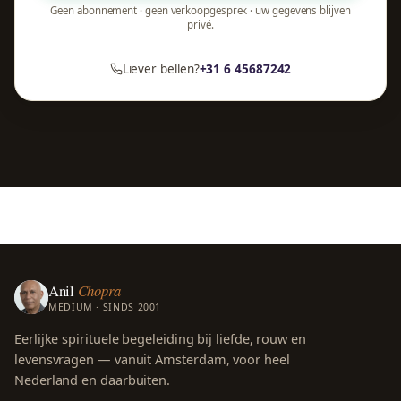
Geen abonnement · geen verkoopgesprek · uw gegevens blijven
privé.
Liever bellen?
+31 6 45687242
Anil
Chopra
MEDIUM · SINDS 2001
Eerlijke spirituele begeleiding bij liefde, rouw en
levensvragen — vanuit Amsterdam, voor heel
Nederland en daarbuiten.