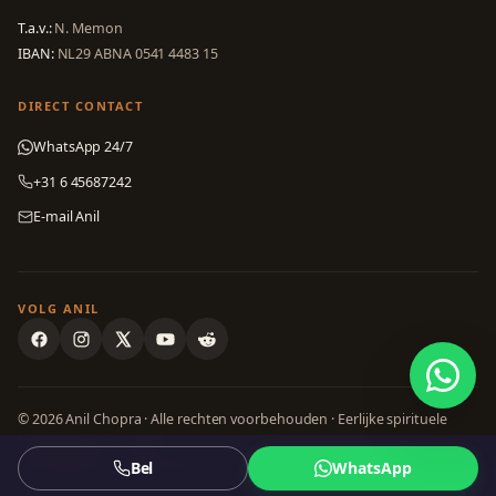
T.a.v.:
N. Memon
IBAN:
NL29 ABNA 0541 4483 15
DIRECT CONTACT
WhatsApp 24/7
+31 6 45687242
E-mail Anil
VOLG ANIL
© 2026 Anil Chopra · Alle rechten voorbehouden · Eerlijke spirituele
begeleiding sinds 2001
Privacybeleid
·
Voorwaarden
·
Cookies
·
Disclaimer
·
Sitemap
Bel
WhatsApp