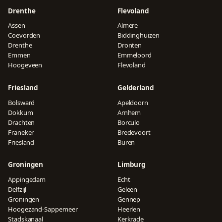
Drenthe
Flevoland
Assen
Almere
Coevorden
Biddinghuizen
Drenthe
Dronten
Emmen
Emmeloord
Hoogeveen
Flevoland
Friesland
Gelderland
Bolsward
Apeldoorn
Dokkum
Arnhem
Drachten
Borculo
Franeker
Bredevoort
Friesland
Buren
Groningen
Limburg
Appingedam
Echt
Delfzijl
Geleen
Groningen
Gennep
Hoogezand-Sappemeer
Heerlen
Stadskanaal
Kerkrade