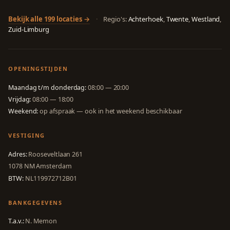
Bekijk alle 199 locaties →
·
Regio's:
Achterhoek
,
Twente
,
Westland
,
Zuid-Limburg
OPENINGSTIJDEN
Maandag t/m donderdag:
08:00 — 20:00
Vrijdag:
08:00 — 18:00
Weekend:
op afspraak — ook in het weekend beschikbaar
VESTIGING
Adres:
Rooseveltlaan 261
1078 NM Amsterdam
BTW:
NL119972712B01
BANKGEGEVENS
T.a.v.:
N. Memon