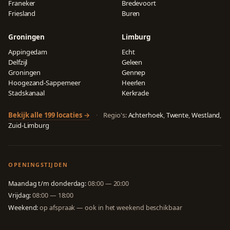
Franeker
Bredevoort
Friesland
Buren
Groningen
Limburg
Appingedam
Echt
Delfzijl
Geleen
Groningen
Gennep
Hoogezand-Sappemeer
Heerlen
Stadskanaal
Kerkrade
Bekijk alle 199 locaties →
·
Regio's:
Achterhoek
,
Twente
,
Westland
,
Zuid-Limburg
OPENINGSTIJDEN
Maandag t/m donderdag:
08:00 — 20:00
Vrijdag:
08:00 — 18:00
Weekend:
op afspraak — ook in het weekend beschikbaar