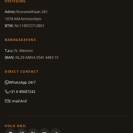
VESTIGING
Adres:
Rooseveltlaan 261
1078 NM Amsterdam
BTW:
NL119972712B01
BANKGEGEVENS
T.a.v.:
N. Memon
IBAN:
NL29 ABNA 0541 4483 15
DIRECT CONTACT
WhatsApp 24/7
+31 6 45687242
E-mail Anil
VOLG ANIL