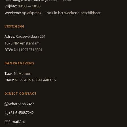
Vrijdag:
08:00 — 18:00
Weekend:
op afspraak — ook in het weekend beschikbaar
VESTIGING
Adres:
Rooseveltlaan 261
1078 NM Amsterdam
BTW:
NL119972712B01
BANKGEGEVENS
T.a.v.:
N. Memon
IBAN:
NL29 ABNA 0541 4483 15
DIRECT CONTACT
WhatsApp 24/7
+31 6 45687242
E-mail Anil