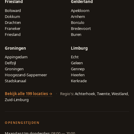
Friesland
Gelderland
Bolsward
Apeldoorn
Dokkum
Arnhem
Drachten
Borculo
Franeker
Bredevoort
Friesland
Buren
Groningen
Limburg
Appingedam
Echt
Delfzijl
Geleen
Groningen
Gennep
Hoogezand-Sappemeer
Heerlen
Stadskanaal
Kerkrade
Bekijk alle 199 locaties →
·
Regio's:
Achterhoek
,
Twente
,
Westland
,
Zuid-Limburg
OPENINGSTIJDEN
Maandag t/m donderdag:
08:00 — 20:00